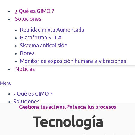
Ir
al
¿ Qué es GIMO ?
contenido
Soluciones
Realidad mixta Aumentada
Plataforma STLA
Sistema anticolisión
Borea
Monitor de exposición humana a vibraciones
Noticias
Menu
¿ Qué es GIMO ?
Soluciones
Gestiona tus activos. Potencia tus procesos
Realidad mixta Aumentada
Tecnología
Plataforma STLA
Sistema anticolisión
Borea